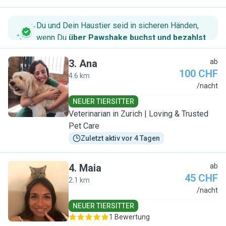
Du und Dein Haustier seid in sicheren Händen,
wenn Du
über Pawshake buchst und bezahlst
.
3
.
Ana
ab
100 CHF
4.6 km
A
/nacht
NEUER TIERSITTER
Veterinarian in Zurich | Loving & Trusted
Pet Care
Zuletzt aktiv vor 4 Tagen
4
.
Maia
ab
45 CHF
2.1 km
M
/nacht
NEUER TIERSITTER
1 Bewertung