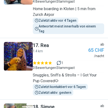
4 Bewertungen
Stammgast
Home boarding in Kloten | 5 min from
Zurich Airpor
Zuletzt aktiv vor 4 Tagen
Antwortet meist innerhalb von einem 
Tag
17
.
Rea
ab
65 CHF
1.4 km
R
/nacht
1
3 Bewertungen
Stammgast
Snuggles, Sniffs & Strolls – I Got Your
Pup Covered🐶
Zuletzt kontaktiert vor 6 Tagen
Zuletzt aktiv: gestern
18
.
Simge
ab