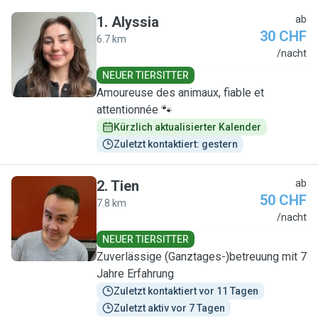
1
.
Alyssia
ab
30 CHF
6.7 km
A
/nacht
NEUER TIERSITTER
Amoureuse des animaux, fiable et
attentionnée 🐾
Kürzlich aktualisierter Kalender
Zuletzt kontaktiert: gestern
2
.
Tien
ab
50 CHF
7.8 km
T
/nacht
NEUER TIERSITTER
Zuverlässige (Ganztages-)betreuung mit 7
Jahre Erfahrung
Zuletzt kontaktiert vor 11 Tagen
Zuletzt aktiv vor 7 Tagen