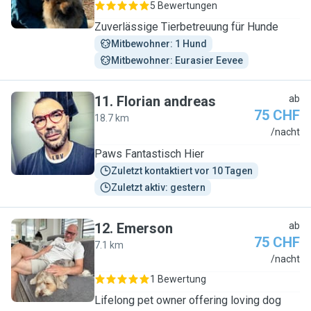
5 Bewertungen
Zuverlässige Tierbetreuung für Hunde
Mitbewohner: 1 Hund
Mitbewohner: Eurasier Eevee
11
.
Florian andreas
ab
75 CHF
18.7 km
F
/nacht
Paws Fantastisch Hier
Zuletzt kontaktiert vor 10 Tagen
Zuletzt aktiv: gestern
12
.
Emerson
ab
75 CHF
7.1 km
E
/nacht
1 Bewertung
Lifelong pet owner offering loving dog