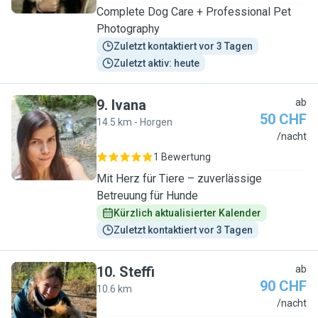
Complete Dog Care + Professional Pet
Photography
Zuletzt kontaktiert vor 3 Tagen
Zuletzt aktiv: heute
9
.
Ivana
ab
50 CHF
14.5 km - Horgen
I
/nacht
1 Bewertung
Mit Herz für Tiere – zuverlässige
Betreuung für Hunde
Kürzlich aktualisierter Kalender
Zuletzt kontaktiert vor 3 Tagen
10
.
Steffi
ab
90 CHF
10.6 km
S
/nacht