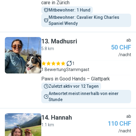
care in Zürich
Mitbewohner: 1 Hund
Mitbewohner: Cavalier King Charles 
Spaniel Wendy
13
.
Madhusri
ab
50 CHF
5.8 km
M
/nacht
1
1 Bewertung
Stammgast
Paws in Good Hands – Glattpark
Zuletzt aktiv vor 12 Tagen
Antwortet meist innerhalb von einer 
Stunde
14
.
Hannah
ab
110 CHF
1.1 km
H
/nacht