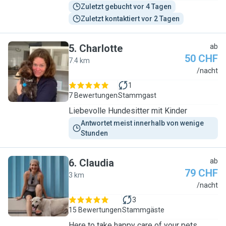
Zuletzt gebucht vor 4 Tagen
Zuletzt kontaktiert vor 2 Tagen
5
.
Charlotte
ab
50 CHF
7.4 km
C
/nacht
1
7 Bewertungen
Stammgast
Liebevolle Hundesitter mit Kinder
Antwortet meist innerhalb von wenige 
Stunden
6
.
Claudia
ab
79 CHF
3 km
C
/nacht
3
15 Bewertungen
Stammgäste
Here to take happy care of your pets