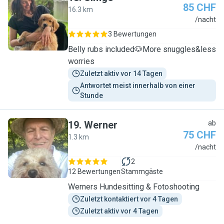
85 CHF
16.3 km
S
/nacht
3 Bewertungen
Belly rubs included🐶More snuggles&less
worries
Zuletzt aktiv vor 14 Tagen
Antwortet meist innerhalb von einer 
Stunde
19
.
Werner
ab
75 CHF
1.3 km
W
/nacht
2
12 Bewertungen
Stammgäste
Werners Hundesitting & Fotoshooting
Zuletzt kontaktiert vor 4 Tagen
Zuletzt aktiv vor 4 Tagen