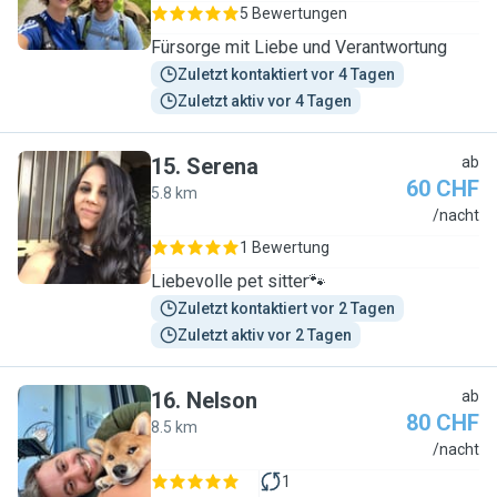
5 Bewertungen
Fürsorge mit Liebe und Verantwortung
Zuletzt kontaktiert vor 4 Tagen
Zuletzt aktiv vor 4 Tagen
15
.
Serena
ab
60 CHF
5.8 km
S
/nacht
1 Bewertung
Liebevolle pet sitter🐾
Zuletzt kontaktiert vor 2 Tagen
Zuletzt aktiv vor 2 Tagen
16
.
Nelson
ab
80 CHF
8.5 km
N
/nacht
1