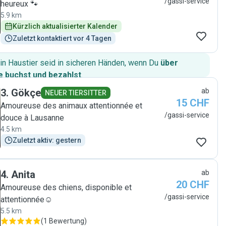
/gassi-service
heureux 🐾
5.9 km
Kürzlich aktualisierter Kalender
Zuletzt kontaktiert vor 4 Tagen
in Haustier seid in sicheren Händen, wenn Du
über
 buchst und bezahlst
.
3
.
Gökçe
ab
NEUER TIERSITTER
15 CHF
Amoureuse des animaux attentionnée et
/gassi-service
douce à Lausanne
4.5 km
Zuletzt aktiv: gestern
4
.
Anita
ab
20 CHF
Amoureuse des chiens, disponible et
/gassi-service
attentionnée☺️
5.5 km
(
1 Bewertung
)