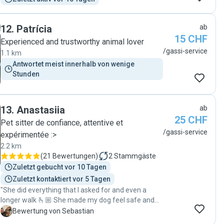
12
.
Patrícia
ab
15 CHF
Experienced and trustworthy animal lover
/gassi-service
1.1 km
Antwortet meist innerhalb von wenige 
Stunden
13
.
Anastasiia
ab
25 CHF
Pet sitter de confiance, attentive et
/gassi-service
expérimentée :>
2.2 km
(
21 Bewertungen
)
2
Stammgäste
Zuletzt gebucht vor 10 Tagen
Zuletzt kontaktiert vor 5 Tagen
"She did everything that I asked for and even a
longer walk 🫰🏼 She made my dog feel safe and
that’s all that matters 🥰 I recommend her taking
S
Bewertung von Sebastian
good care of yours too! "