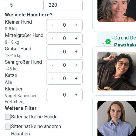
F
Wie viele Haustiere?
Kleiner Hund
-
+
0-8 kg
Mittelgroßer Hund
Du und De
-
+
8-18 kg
Pawshake
Großer Hund
-
+
18-45 kg
Sehr großer Hund
-
+
G
+45 kg
Katze
-
+
Alle
Kleintier
-
+
Vogel, Kaninchen,
Frettchen, ...
Weitere Filter
Sitter hat keine Hunde
A
Sitter hat keine anderen
Haustiere