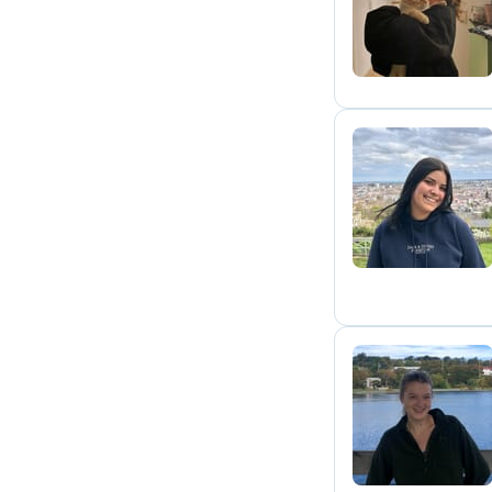
N
I
M