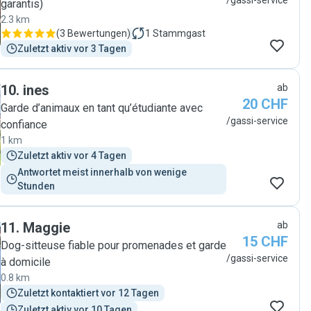
/gassi-service
garantis)
2.3 km
(
3 Bewertungen
)
1
Stammgast
Zuletzt aktiv vor 3 Tagen
10
.
ines
ab
20 CHF
Garde d’animaux en tant qu’étudiante avec
/gassi-service
confiance
1 km
Zuletzt aktiv vor 4 Tagen
Antwortet meist innerhalb von wenige 
Stunden
11
.
Maggie
ab
15 CHF
Dog-sitteuse fiable pour promenades et garde
/gassi-service
à domicile
0.8 km
Zuletzt kontaktiert vor 12 Tagen
Zuletzt aktiv vor 10 Tagen