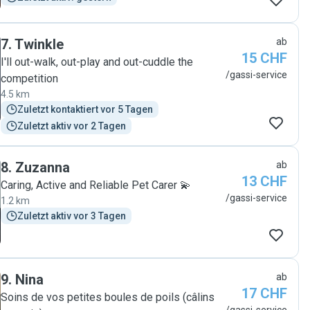
7
.
Twinkle
ab
15 CHF
I'll out-walk, out-play and out-cuddle the
/gassi-service
competition
4.5 km
Zuletzt kontaktiert vor 5 Tagen
Zuletzt aktiv vor 2 Tagen
8
.
Zuzanna
ab
13 CHF
Caring, Active and Reliable Pet Carer 💫
/gassi-service
1.2 km
Zuletzt aktiv vor 3 Tagen
9
.
Nina
ab
17 CHF
Soins de vos petites boules de poils (câlins