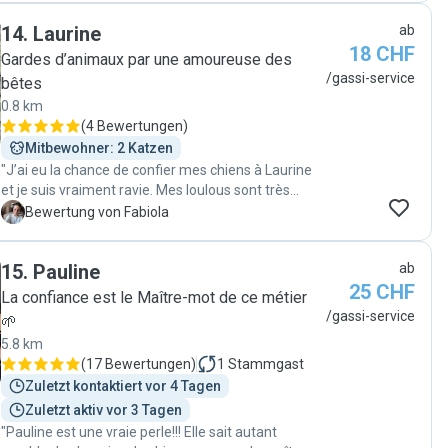
14
.
Laurine
ab
18 CHF
Gardes d’animaux par une amoureuse des
/gassi-service
bêtes
0.8 km
(
4 Bewertungen
)
Mitbewohner: 2 Katzen
"J’ai eu la chance de confier mes chiens à Laurine
et je suis vraiment ravie. Mes loulous sont très
joueurs et parfois un peu trop émotifs… mais elle a
F
Bewertung von Fabiola
été tellement douce et patiente avec eux 🥰 Je la
recommande chaleureusement !"
15
.
Pauline
ab
25 CHF
La confiance est le Maître-mot de ce métier
/gassi-service
🌱
5.8 km
(
17 Bewertungen
)
1
Stammgast
Zuletzt kontaktiert vor 4 Tagen
Zuletzt aktiv vor 3 Tagen
"Pauline est une vraie perle!!! Elle sait autant