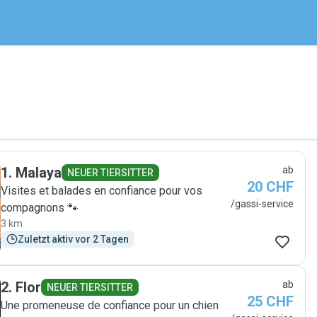
1
.
Malaya
ab
NEUER TIERSITTER
20 CHF
Visites et balades en confiance pour vos
/gassi-service
compagnons 🐾
3 km
Zuletzt aktiv vor 2 Tagen
2
.
Flor
ab
NEUER TIERSITTER
25 CHF
Une promeneuse de confiance pour un chien