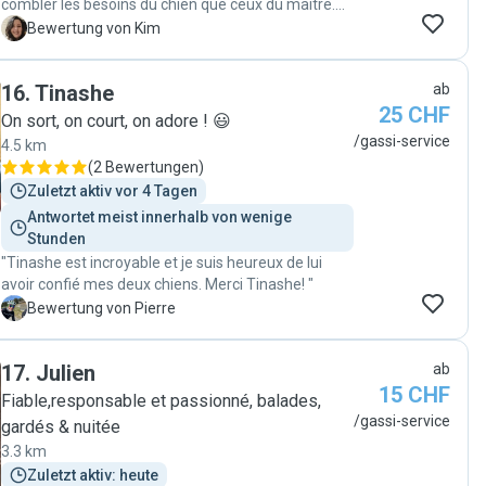
combler les besoins du chien que ceux du maître.
En effet, elle envoie toujours une petite vidéo ou
K
Bewertung von Kim
des photos pour montrer que tout va bien avec un
petit mot pour expliquer comment la balade s’est
16
.
Tinashe
ab
déroulée. Sa fiabilité, son amour pour les animaux
25 CHF
et sa douceur se ressentent de suite. Je sens ma
On sort, on court, on adore ! 😃
chienne très en confiance et excitée de la voir à
/gassi-service
4.5 km
chaque fois! Bref, vous pouvez y aller les yeux
(
2 Bewertungen
)
fermés !☺️"
Zuletzt aktiv vor 4 Tagen
Antwortet meist innerhalb von wenige 
Stunden
"Tinashe est incroyable et je suis heureux de lui
avoir confié mes deux chiens. Merci Tinashe! "
P
Bewertung von Pierre
17
.
Julien
ab
15 CHF
Fiable,responsable et passionné, balades,
/gassi-service
gardés & nuitée
3.3 km
Zuletzt aktiv: heute