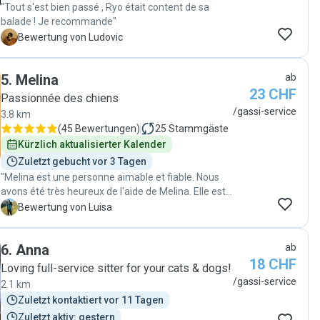
"Tout s'est bien passé , Ryo était content de sa
balade ! Je recommande"
L
Bewertung von Ludovic
5
.
Melina
ab
23 CHF
Passionnée des chiens
/gassi-service
3.8 km
(
45 Bewertungen
)
25
Stammgäste
Kürzlich aktualisierter Kalender
Zuletzt gebucht vor 3 Tagen
"Melina est une personne aimable et fiable. Nous
avons été très heureux de l'aide de Melina. Elle est
venue plusieurs jours pour promener notre chien et
L
Bewertung von Luisa
tout s'est très bien passé. Merci Melina !"
6
.
Anna
ab
18 CHF
Loving full-service sitter for your cats & dogs!
/gassi-service
2.1 km
Zuletzt kontaktiert vor 11 Tagen
Zuletzt aktiv: gestern