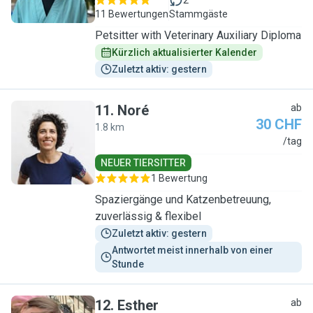
2
11 Bewertungen
Stammgäste
Petsitter with Veterinary Auxiliary Diploma
Kürzlich aktualisierter Kalender
Zuletzt aktiv: gestern
11
.
Noré
ab
30 CHF
1.8 km
N
/tag
NEUER TIERSITTER
1 Bewertung
Spaziergänge und Katzenbetreuung,
zuverlässig & flexibel
Zuletzt aktiv: gestern
Antwortet meist innerhalb von einer 
Stunde
12
.
Esther
ab