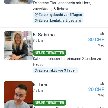
Erfahrene Tierliebhaberin mit Herz,
zuverlässig & liebevoll
Zuletzt gebucht vor 5 Tagen
Zuletzt kontaktiert: gestern
5
.
Sabrina
ab
30 CHF
8.6 km
S
/tag
NEUER TIERSITTER
Katzenliebhaber für einsame Stunden zu
Hause
Zuletzt aktiv vor 3 Tagen
6
.
Tien
ab
20 CHF
7.8 km
T
/tag
NEUER TIERSITTER