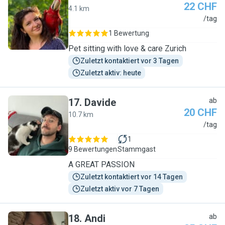
22 CHF
4.1 km
J
/tag
1 Bewertung
Pet sitting with love & care Zurich
Zuletzt kontaktiert vor 3 Tagen
Zuletzt aktiv: heute
17
.
Davide
ab
20 CHF
10.7 km
D
/tag
1
9 Bewertungen
Stammgast
A GREAT PASSION
Zuletzt kontaktiert vor 14 Tagen
Zuletzt aktiv vor 7 Tagen
18
.
Andi
ab