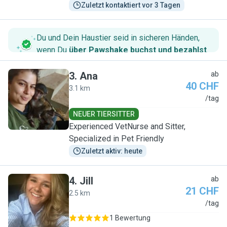
Zuletzt kontaktiert vor 3 Tagen
Du und Dein Haustier seid in sicheren Händen,
wenn Du
über Pawshake buchst und bezahlst
.
3
.
Ana
ab
40 CHF
3.1 km
A
/tag
NEUER TIERSITTER
Experienced VetNurse and Sitter,
Specialized in Pet Friendly
Zuletzt aktiv: heute
4
.
Jill
ab
21 CHF
2.5 km
J
/tag
1 Bewertung