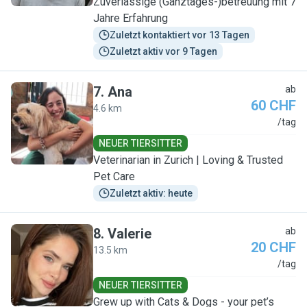
Zuverlässige (Ganztages-)betreuung mit 7
Jahre Erfahrung
Zuletzt kontaktiert vor 13 Tagen
Zuletzt aktiv vor 9 Tagen
7
.
Ana
ab
60 CHF
4.6 km
A
/tag
NEUER TIERSITTER
Veterinarian in Zurich | Loving & Trusted
Pet Care
Zuletzt aktiv: heute
8
.
Valerie
ab
20 CHF
13.5 km
V
/tag
NEUER TIERSITTER
Grew up with Cats & Dogs - your pet’s