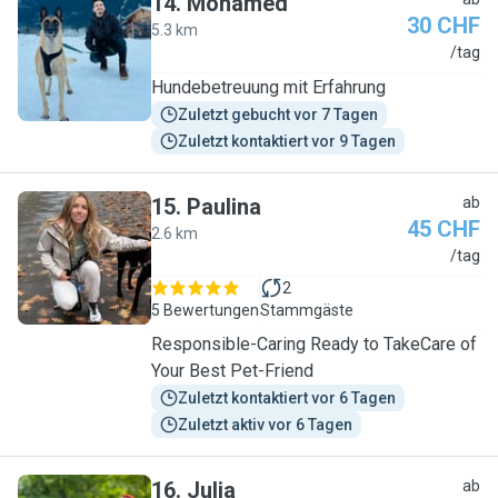
14
.
Mohamed
30 CHF
5.3 km
M
/tag
Hundebetreuung mit Erfahrung
Zuletzt gebucht vor 7 Tagen
Zuletzt kontaktiert vor 9 Tagen
15
.
Paulina
ab
45 CHF
2.6 km
P
/tag
2
5 Bewertungen
Stammgäste
Responsible-Caring Ready to TakeCare of
Your Best Pet-Friend
Zuletzt kontaktiert vor 6 Tagen
Zuletzt aktiv vor 6 Tagen
16
.
Julia
ab