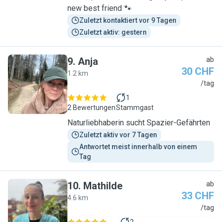
new best friend 🐾
Zuletzt kontaktiert vor 9 Tagen
Zuletzt aktiv: gestern
9
.
Anja
ab
30 CHF
1.2 km
A
/tag
1
2 Bewertungen
Stammgast
Naturliebhaberin sucht Spazier-Gefährten
Zuletzt aktiv vor 7 Tagen
Antwortet meist innerhalb von einem 
Tag
10
.
Mathilde
ab
33 CHF
4.6 km
M
/tag