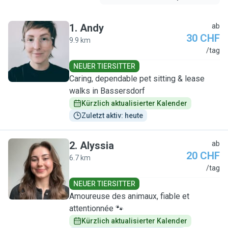
1
.
Andy
ab
30 CHF
9.9 km
A
/tag
NEUER TIERSITTER
Caring, dependable pet sitting & lease
walks in Bassersdorf
Kürzlich aktualisierter Kalender
Zuletzt aktiv: heute
2
.
Alyssia
ab
20 CHF
6.7 km
A
/tag
NEUER TIERSITTER
Amoureuse des animaux, fiable et
attentionnée 🐾
Kürzlich aktualisierter Kalender