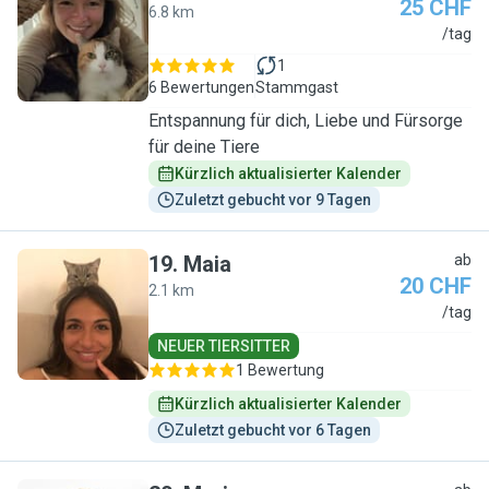
25 CHF
6.8 km
A
/tag
1
6 Bewertungen
Stammgast
Entspannung für dich, Liebe und Fürsorge
für deine Tiere
Kürzlich aktualisierter Kalender
Zuletzt gebucht vor 9 Tagen
19
.
Maia
ab
20 CHF
2.1 km
M
/tag
NEUER TIERSITTER
1 Bewertung
Kürzlich aktualisierter Kalender
Zuletzt gebucht vor 6 Tagen