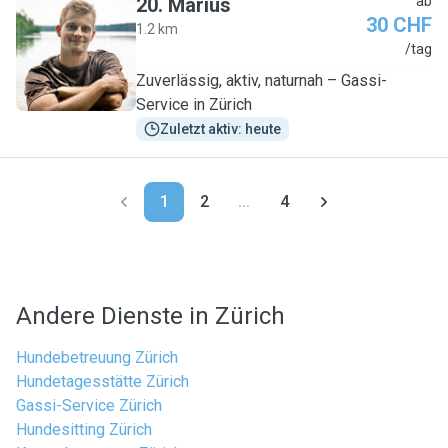
20
.
Marius
ab
30 CHF
1.2 km
M
/tag
Zuverlässig, aktiv, naturnah – Gassi-
Service in Zürich
Zuletzt aktiv: heute
1
2
...
4
Andere Dienste in Zürich
Hundebetreuung Zürich
Hundetagesstätte Zürich
Gassi-Service Zürich
Hundesitting Zürich