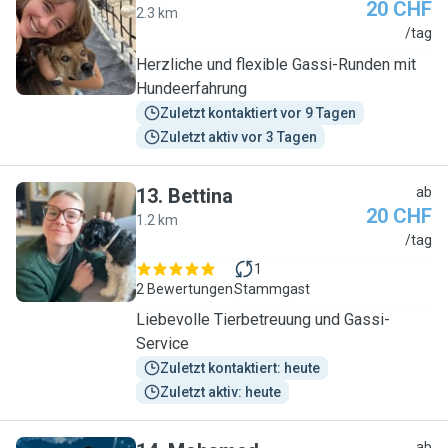
20 CHF
2.3 km
E
/tag
Herzliche und flexible Gassi-Runden mit
Hundeerfahrung
Zuletzt kontaktiert vor 9 Tagen
Zuletzt aktiv vor 3 Tagen
13
.
Bettina
ab
20 CHF
1.2 km
B
/tag
1
2 Bewertungen
Stammgast
Liebevolle Tierbetreuung und Gassi-
Service
Zuletzt kontaktiert: heute
Zuletzt aktiv: heute
ab