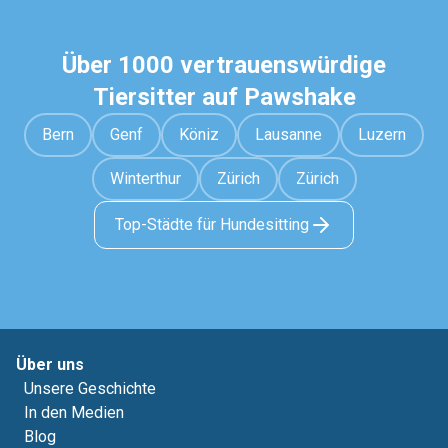
Über 1000 vertrauenswürdige
Tiersitter auf Pawshake
Bern
Genf
Köniz
Lausanne
Luzern
Winterthur
Zürich
Zürich
Top-Städte für Hundesitting
Über uns
Unsere Geschichte
In den Medien
Blog