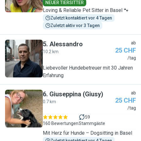
NEUER TIERSITTER
Loving & Reliable Pet Sitter in Basel 🐾
Zuletzt kontaktiert vor 4 Tagen
Zuletzt aktiv vor 3 Tagen
5
.
Alessandro
ab
25 CHF
10.2 km
A
/tag
Liebevoller Hundebetreuer mit 30 Jahren
Erfahrung
6
.
Giuseppina (Giusy)
ab
25 CHF
0.7 km
G
/tag
59
160 Bewertungen
Stammgäste
Mit Herz für Hunde – Dogsitting in Basel
Zuletzt kontaktiert vor 4 Tagen