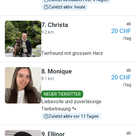
Zuletzt aktiv: heute
7
.
Christa
ab
20 CHF
9.2 km
C
/tag
Tierfreund mit grossem Herz
8
.
Monique
ab
20 CHF
8.1 km
M
/tag
NEUER TIERSITTER
Liebevolle und zuverlässige
Tierbetreuung 🐾
Zuletzt aktiv vor 11 Tagen
9
.
Ellinor
ab