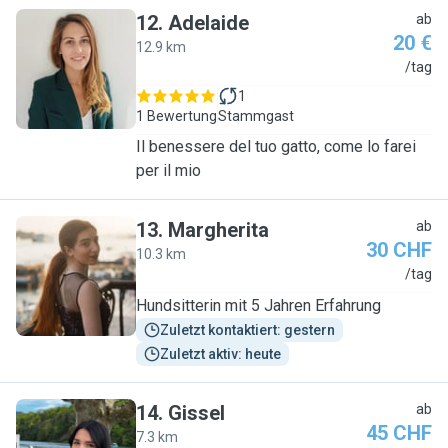
12
.
Adelaide
ab
20 €
12.9 km
A
/tag
1
1 Bewertung
Stammgast
Il benessere del tuo gatto, come lo farei
per il mio
13
.
Margherita
ab
30 CHF
10.3 km
M
/tag
Hundsitterin mit 5 Jahren Erfahrung
Zuletzt kontaktiert: gestern
Zuletzt aktiv: heute
14
.
Gissel
ab
45 CHF
7.3 km