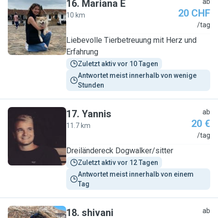
16
.
Mariana E
ab
20 CHF
10 km
M
/tag
Liebevolle Tierbetreuung mit Herz und
Erfahrung
Zuletzt aktiv vor 10 Tagen
Antwortet meist innerhalb von wenige 
Stunden
17
.
Yannis
ab
20 €
11.7 km
Y
/tag
Dreiländereck Dogwalker/sitter
Zuletzt aktiv vor 12 Tagen
Antwortet meist innerhalb von einem 
Tag
18
.
shivani
ab