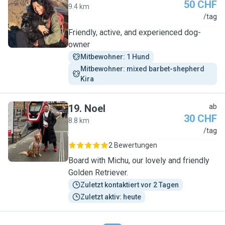
50 CHF
9.4 km
S
/tag
Friendly, active, and experienced dog-
owner
Mitbewohner: 1 Hund
Mitbewohner: mixed barbet-shepherd 
Kira
19
.
Noel
ab
30 CHF
8.8 km
N
/tag
2 Bewertungen
Board with Michu, our lovely and friendly
Golden Retriever.
Zuletzt kontaktiert vor 2 Tagen
Zuletzt aktiv: heute