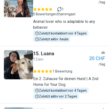
G
/tag
1
5 Bewertungen
Stammgast
Animal lover who is adaptable to any
behavior
Zuletzt kontaktiert vor 4 Tagen
Zuletzt aktiv: heute
15
.
Luana
ab
20 CHF
7.2 km
L
/tag
1 Bewertung
Ein 2. Zuhause für deinen Hund | A 2nd
Home for Your Dog
Zuletzt kontaktiert vor 4 Tagen
Zuletzt aktiv vor 2 Tagen