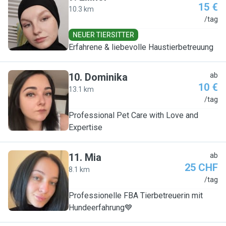
15 €
10.3 km
E
/tag
NEUER TIERSITTER
Erfahrene & liebevolle Haustierbetreuung
10
.
Dominika
ab
10 €
13.1 km
D
/tag
Professional Pet Care with Love and
Expertise
11
.
Mia
ab
25 CHF
8.1 km
M
/tag
Professionelle FBA Tierbetreuerin mit
Hundeerfahrung💙