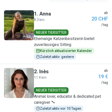
1
.
Anna
ab
20 CHF
8.3 km
A
/tag
NEUER TIERSITTER
Ehemalige Katzenbesitzerin bietet
zuverlässiges Sitting
Kürzlich aktualisierter Kalender
Zuletzt aktiv: gestern
2
.
Inès
ab
19 €
11.4 km
I
/tag
NEUER TIERSITTER
Animal lover, educator & dedicated pet
caregiver 🐾
Zuletzt aktiv vor 10 Tagen