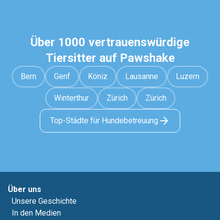
Über 1000 vertrauenswürdige
Tiersitter auf Pawshake
Bern
Genf
Köniz
Lausanne
Luzern
Winterthur
Zürich
Zürich
Top-Städte für Hundebetreuung
Über uns
Unsere Geschichte
In den Medien