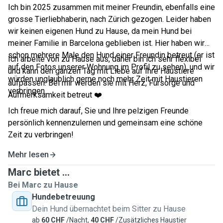
Ich bin 2025 zusammen mit meiner Freundin, ebenfalls eine
grosse Tierliebhaberin, nach Zürich gezogen. Leider haben
wir keinen eigenen Hund zu Hause, da mein Hund bei
meiner Familie in Barcelona geblieben ist. Hier haben wir
schon mehrere Male den Hund einer Freundin betreut (er ist
Ich arbeite von zu Hause aus, daher bin ich sehr flexibel
auf den Fotos unserer Wohnung im Profil zu sehen), und wir
und kann den ganzen Tag mit Liebe auf Ihre Haustiere
würden unglaublich gerne noch mehr Zeit mit Haustieren
aufpassen. Bei mir werden sie mit Herz, Fürsorge und
verbringen.
Aufmerksamkeit betreut ❤️
Ich freue mich darauf, Sie und Ihre pelzigen Freunde
persönlich kennenzulernen und gemeinsam eine schöne
Zeit zu verbringen!
Mehr lesen
Marc bietet ...
Bei Marc zu Hause
Hundebetreuung
Dein Hund übernachtet beim Sitter zu Hause
ab
60 CHF
/Nacht,
40 CHF
/Zusätzliches Haustier