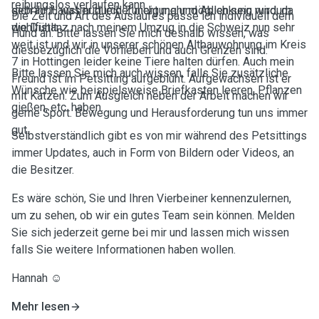
reibungslos verlaufen kann.
gebracht, was nun leider nicht mehr möglich sein wird, da
sich ihr Haustier durch Zuneigung und Ablenkung rundum
Die Zeit und Art des Auslaufes passe ich individuell dem
die Distanz nach meinem Umzug in die Schweiz nun sehr
wohlfühlt.
Hund an. Bitte lassen Sie mich deshalb wissen, was
weit ist und wir in unserer schönen Altbauwohnung im Kreis
diesbezüglich die Vorlieben und auch Grenzen sind.
7 in Hottingen leider keine Tiere halten dürfen. Auch mein
Bitte lassen Sie mich auch wissen, falls Sie zusätzliche
Freund ist im Petsitting aufgeblüht. Aufgewachsen ist er
Wünsche wie beispielsweise Briefkasten leeren, Pflanzen
mit Katzen. Zum Ausgleich neben der Arbeit machen wir
gießen, etc. haben.
gerne Sport. Bewegung und Herausforderung tun uns immer
gut.
Selbstverständlich gibt es von mir während des Petsittings
immer Updates, auch in Form von Bildern oder Videos, an
die Besitzer.
Es wäre schön, Sie und Ihren Vierbeiner kennenzulernen,
um zu sehen, ob wir ein gutes Team sein können. Melden
Sie sich jederzeit gerne bei mir und lassen mich wissen
falls Sie weitere Informationen haben wollen.
Hannah ☺️
Mehr lesen