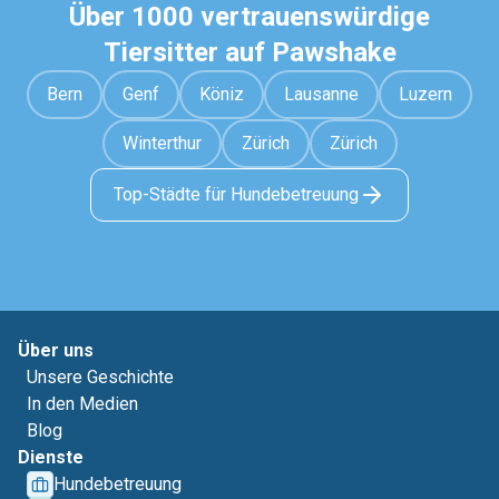
Über 1000 vertrauenswürdige
Tiersitter auf Pawshake
Bern
Genf
Köniz
Lausanne
Luzern
Winterthur
Zürich
Zürich
Top-Städte für Hundebetreuung
Über uns
Unsere Geschichte
In den Medien
Blog
Dienste
Hundebetreuung