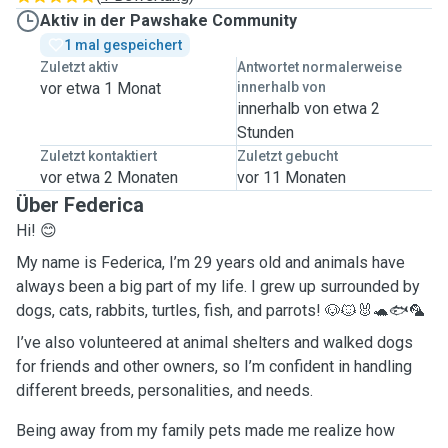
Aktiv in der Pawshake Community
1 mal gespeichert
Zuletzt aktiv
Antwortet normalerweise
vor etwa 1 Monat
innerhalb von
innerhalb von etwa 2
Stunden
Zuletzt kontaktiert
Zuletzt gebucht
vor etwa 2 Monaten
vor 11 Monaten
Über Federica
Hi! 😊
My name is Federica, I’m 29 years old and animals have
always been a big part of my life. I grew up surrounded by
dogs, cats, rabbits, turtles, fish, and parrots! 🐶🐱🐰🐢🐟🦜
I’ve also volunteered at animal shelters and walked dogs
for friends and other owners, so I’m confident in handling
different breeds, personalities, and needs.
Being away from my family pets made me realize how