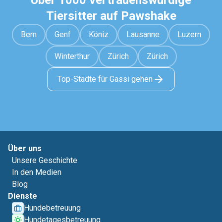
Über 1000 vertrauenswürdige
Tiersitter auf Pawshake
Bern
Genf
Köniz
Lausanne
Luzern
Winterthur
Zürich
Zürich
Top-Städte für Gassi gehen
Über uns
Unsere Geschichte
In den Medien
Blog
Dienste
Hundebetreuung
Hundetagesbetreuung