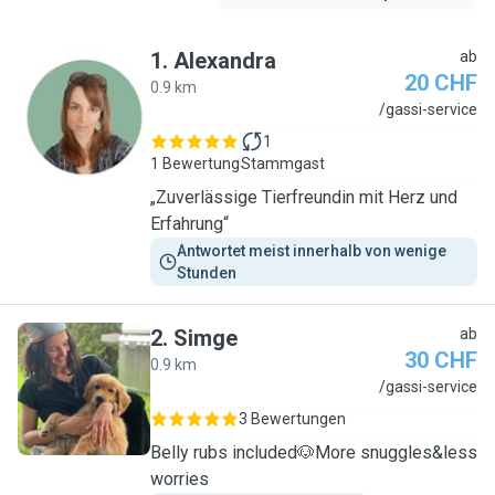
1
.
Alexandra
ab
20 CHF
0.9 km
A
/gassi-service
1
1 Bewertung
Stammgast
„Zuverlässige Tierfreundin mit Herz und
Erfahrung“
Antwortet meist innerhalb von wenige 
Stunden
2
.
Simge
ab
30 CHF
0.9 km
S
/gassi-service
3 Bewertungen
Belly rubs included🐶More snuggles&less
worries