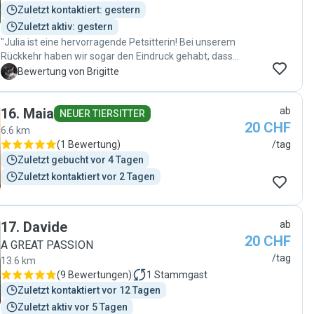
Zuletzt kontaktiert: gestern
Zuletzt aktiv: gestern
"Julia ist eine hervorragende Petsitterin! Bei unserem
Rückkehr haben wir sogar den Eindruck gehabt, dass
unsere Katze, Julia vermisst hat. Es schien uns, als sei
B
Bewertung von Brigitte
unsere Katze sehr enttäuscht, dass nicht mehr Julia
am Morgen das Futter zubereiten konnte. Zudem hat
16
.
Maia
ab
Julia die erforderlichen Arbeiten zu Tagesbeginn
NEUER TIERSITTER
20 CHF
verlässlich und sauber erledigt. – Wir danken Julia für
6.6 km
Ihren verlässlichen Einsatz und würden bei einer
(
1 Bewertung
)
/tag
späteren Abwesenheit sehr gerne auf ihre Dienste
Zuletzt gebucht vor 4 Tagen
zählen dürfen."
Zuletzt kontaktiert vor 2 Tagen
17
.
Davide
ab
20 CHF
A GREAT PASSION
/tag
13.6 km
(
9 Bewertungen
)
1
Stammgast
Zuletzt kontaktiert vor 12 Tagen
Zuletzt aktiv vor 5 Tagen