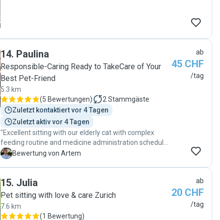
14
.
Paulina
ab
45 CHF
Responsible-Caring Ready to TakeCare of Your
/tag
Best Pet-Friend
5.3 km
(
5 Bewertungen
)
2
Stammgäste
Zuletzt kontaktiert vor 4 Tagen
Zuletzt aktiv vor 4 Tagen
"Excellent sitting with our elderly cat with complex
feeding routine and medicine administration schedule.
Our usually cautious cat accepted Paulina almost
A
Bewertung von Artem
instantly and was very comfortable around her. We are
happy with the results and will ask her to sit again if
15
.
Julia
ab
need arise again."
20 CHF
Pet sitting with love & care Zurich
/tag
7.6 km
(
1 Bewertung
)