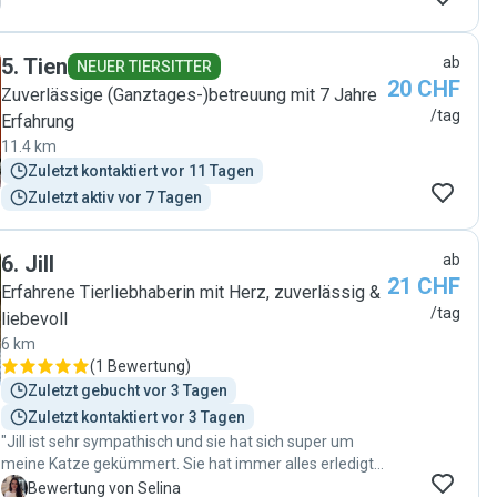
5
.
Tien
ab
NEUER TIERSITTER
20 CHF
Zuverlässige (Ganztages-)betreuung mit 7 Jahre
/tag
Erfahrung
11.4 km
Zuletzt kontaktiert vor 11 Tagen
Zuletzt aktiv vor 7 Tagen
6
.
Jill
ab
21 CHF
Erfahrene Tierliebhaberin mit Herz, zuverlässig &
/tag
liebevoll
6 km
(
1 Bewertung
)
Zuletzt gebucht vor 3 Tagen
Zuletzt kontaktiert vor 3 Tagen
"Jill ist sehr sympathisch und sie hat sich super um
meine Katze gekümmert. Sie hat immer alles erledigt
und jeden Tag ein Update gesendet. Ich würde sie
S
Bewertung von Selina