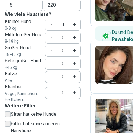
A
Wie viele Haustiere?
Kleiner Hund
-
+
0-8 kg
Du und De
Mittelgroßer Hund
-
+
Pawshake
8-18 kg
Großer Hund
-
+
18-45 kg
Sehr großer Hund
V
-
+
+45 kg
Katze
-
+
Alle
Kleintier
-
+
Vogel, Kaninchen,
Frettchen, ...
Weitere Filter
Sitter hat keine Hunde
S
Sitter hat keine anderen
Haustiere