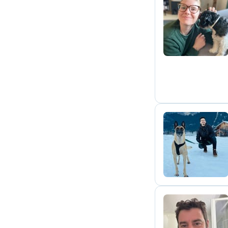
B
M
R