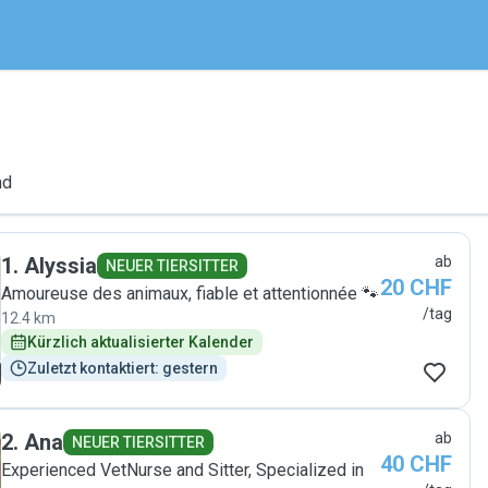
nd
1
.
Alyssia
ab
NEUER TIERSITTER
20 CHF
Amoureuse des animaux, fiable et attentionnée 🐾
/tag
12.4 km
Kürzlich aktualisierter Kalender
Zuletzt kontaktiert: gestern
2
.
Ana
ab
NEUER TIERSITTER
40 CHF
Experienced VetNurse and Sitter, Specialized in