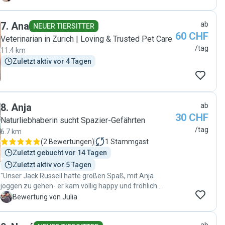
jederzeit wieder buchen!"
7
.
Ana
ab
NEUER TIERSITTER
60 CHF
Veterinarian in Zurich | Loving & Trusted Pet Care
/tag
11.4 km
Zuletzt aktiv vor 4 Tagen
8
.
Anja
ab
30 CHF
Naturliebhaberin sucht Spazier-Gefährten
/tag
6.7 km
(
2 Bewertungen
)
1
Stammgast
Zuletzt gebucht vor 14 Tagen
Zuletzt aktiv vor 5 Tagen
"Unser Jack Russell hatte großen Spaß, mit Anja
joggen zu gehen- er kam völlig happy und fröhlich
zurück! Zuverlässig, pünktlich und gute Kommunikation
J
Bewertung von Julia
mit Anja. Vielen Dank! sehr zu empfehlen!"