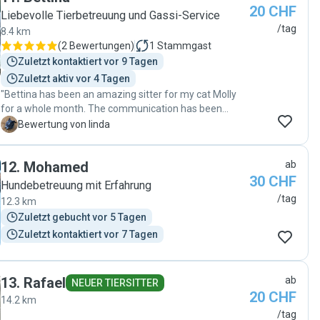
20 CHF
Liebevolle Tierbetreuung und Gassi-Service
/tag
8.4 km
(
2 Bewertungen
)
1
Stammgast
Zuletzt kontaktiert vor 9 Tagen
Zuletzt aktiv vor 4 Tagen
"Bettina has been an amazing sitter for my cat Molly
for a whole month. The communication has been
incredible as well as her disponibility and kindness. "
L
Bewertung von linda
12
.
Mohamed
ab
30 CHF
Hundebetreuung mit Erfahrung
/tag
12.3 km
Zuletzt gebucht vor 5 Tagen
Zuletzt kontaktiert vor 7 Tagen
13
.
Rafael
ab
NEUER TIERSITTER
20 CHF
14.2 km
/tag