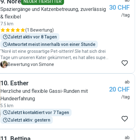
9
.
Noré
ab
NEUER TIERSITTER
30 CHF
Spaziergänge und Katzenbetreuung, zuverlässig
/tag
& flexibel
7.5 km
(
1 Bewertung
)
Zuletzt aktiv vor 8 Tagen
Antwortet meist innerhalb von einer Stunde
"Noré ist eine grossartige Pet-sitterin! SIe hat sich drei
Tage um unseren Kater gekümmert, es hat alles super
geklappt und wir würden sie sofort wieder
S
Bewertung von Simone
beauftragen! "
10
.
Esther
ab
20 CHF
Herzliche und flexible Gassi-Runden mit
/tag
Hundeerfahrung
5.5 km
Zuletzt kontaktiert vor 7 Tagen
Zuletzt aktiv: gestern
11
.
Bettina
ab