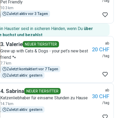
/tag
Pet Friendly
10.3 km
Zuletzt aktiv vor 3 Tagen
in Haustier seid in sicheren Händen, wenn Du
über
 buchst und bezahlst
.
3
.
Valerie
ab
NEUER TIERSITTER
20 CHF
Grew up with Cats & Dogs - your pet’s new best
/tag
friend 🐾
7.7 km
Zuletzt kontaktiert vor 7 Tagen
Zuletzt aktiv: gestern
4
.
Sabrina
ab
NEUER TIERSITTER
30 CHF
Katzenliebhaber für einsame Stunden zu Hause
/tag
14.7 km
Zuletzt aktiv: gestern