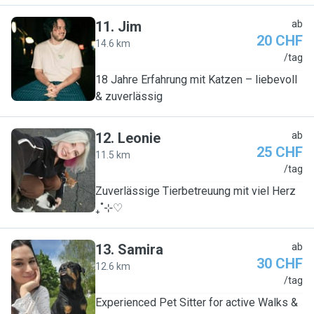
11
.
Jim
ab
20 CHF
14.6 km
J
/tag
18 Jahre Erfahrung mit Katzen – liebevoll
& zuverlässig
12
.
Leonie
ab
25 CHF
11.5 km
L
/tag
Zuverlässige Tierbetreuung mit viel Herz
₊˚⊹♡
13
.
Samira
ab
30 CHF
12.6 km
S
/tag
Experienced Pet Sitter for active Walks &