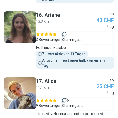
16
.
Ariane
ab
40 CHF
13.3 km
A
/tag
1
3 Bewertungen
Stammgast
Fellnasen-Liebe
Zuletzt aktiv vor 13 Tagen
Antwortet meist innerhalb von einem 
Tag
17
.
Alice
ab
25 CHF
11.1 km
A
/tag
6
9 Bewertungen
Stammgäste
Trained veterinarian and experienced