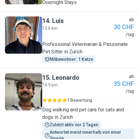
Overnight Stays
14
.
Luis
ab
30 CHF
13.6 km
L
/tag
Professional Veterinarian & Passionate
Pet Sitter in Zürich
Mitbewohner: 1 Katze
15
.
Leonardo
ab
35 CHF
14.9 km
L
/tag
1 Bewertung
Dog walking and pet care for cats and
dogs in Zürich
Zuletzt aktiv vor 2 Tagen
Antwortet meist innerhalb von einer 
Stunde