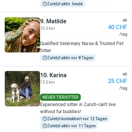
Zuletzt aktiv: heute
9
.
Matilde
ab
40 CHF
10.3 km
M
/tag
Qualified Veterinary Nurse & Trusted Pet
Sitter
Zuletzt aktiv vor 8 Tagen
10
.
Karina
ab
25 CHF
13.2 km
K
/tag
NEUER TIERSITTER
Experienced sitter in Zurich-can't live
without fur buddies!
Zuletzt kontaktiert vor 12 Tagen
Zuletzt aktiv vor 11 Tagen