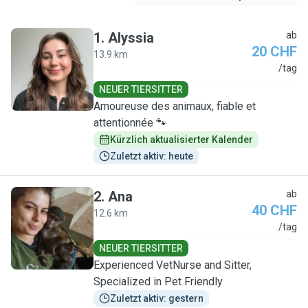
1
.
Alyssia
ab
20 CHF
13.9 km
A
/tag
NEUER TIERSITTER
Amoureuse des animaux, fiable et
attentionnée 🐾
Kürzlich aktualisierter Kalender
Zuletzt aktiv: heute
2
.
Ana
ab
40 CHF
12.6 km
A
/tag
NEUER TIERSITTER
Experienced VetNurse and Sitter,
Specialized in Pet Friendly
Zuletzt aktiv: gestern