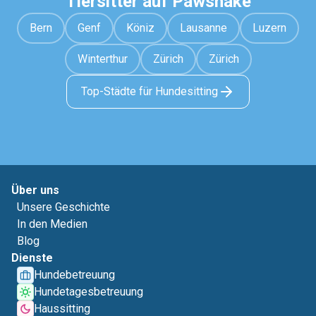
Tiersitter auf Pawshake
Bern
Genf
Köniz
Lausanne
Luzern
Winterthur
Zürich
Zürich
Top-Städte für Hundesitting
Über uns
Unsere Geschichte
In den Medien
Blog
Dienste
Hundebetreuung
Hundetagesbetreuung
Haussitting