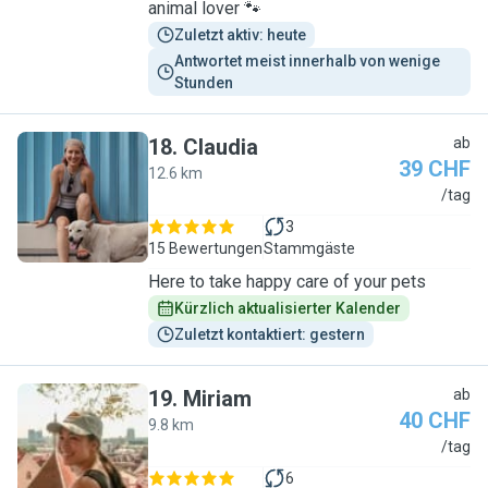
animal lover 🐾
Zuletzt aktiv: heute
Antwortet meist innerhalb von wenige 
Stunden
18
.
Claudia
ab
39 CHF
12.6 km
C
/tag
3
15 Bewertungen
Stammgäste
Here to take happy care of your pets
Kürzlich aktualisierter Kalender
Zuletzt kontaktiert: gestern
19
.
Miriam
ab
40 CHF
9.8 km
M
/tag
6