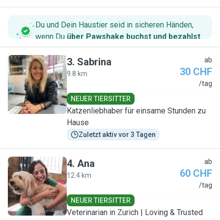
Du und Dein Haustier seid in sicheren Händen,
wenn Du
über Pawshake buchst und bezahlst
.
3
.
Sabrina
ab
30 CHF
9.8 km
S
/tag
NEUER TIERSITTER
Katzenliebhaber für einsame Stunden zu
Hause
Zuletzt aktiv vor 3 Tagen
4
.
Ana
ab
60 CHF
12.4 km
A
/tag
NEUER TIERSITTER
Veterinarian in Zurich | Loving & Trusted