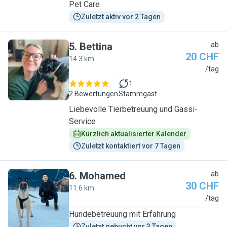
Pet Care
Zuletzt aktiv vor 2 Tagen
5
.
Bettina
ab
20 CHF
14.3 km
B
/tag
1
2 Bewertungen
Stammgast
Liebevolle Tierbetreuung und Gassi-
Service
Kürzlich aktualisierter Kalender
Zuletzt kontaktiert vor 7 Tagen
6
.
Mohamed
ab
30 CHF
11.6 km
M
/tag
Hundebetreuung mit Erfahrung
Zuletzt gebucht vor 3 Tagen